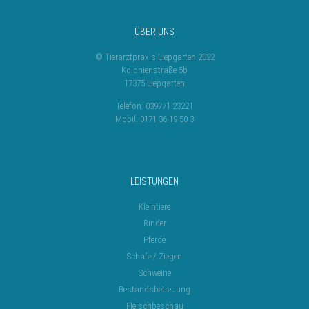
ÜBER UNS
© Tierarztpraxis Liepgarten 2022
Kolonienstraße 5b
17375 Liepgarten
Telefon: 039771 23221
Mobil: 0171 36 19 50 3
LEISTUNGEN
Kleintiere
Rinder
Pferde
Schafe / Ziegen
Schweine
Bestandsbetreuung
Fleischbeschau